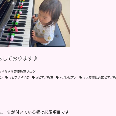
ちしております♪
ミきらきら音楽教室ブログ
ン
#ピアノ初心者
#ピアノ教室
#プレピアノ
#大阪市住吉区ピアノ
ん。
※
が付いている欄は必須項目です