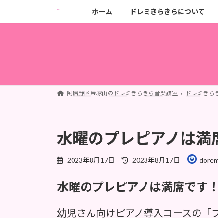
コ
ナ
ホーム
ドレミきらきらについて
ン
ビ
テ
ゲ
ン
ー
ツ
シ
へ
ョ
ス
ン
キ
に
阿倍野区帝塚山のドレミきらきら音楽教室
ドレミきら
ッ
移
プ
動
水曜のプレピアノは満
最
2023年8月17日
2023年8月17日
doremi
終
更
水曜のプレピアノは満席です
新
日
時
幼児さん向けピアノ導入コースの「
: