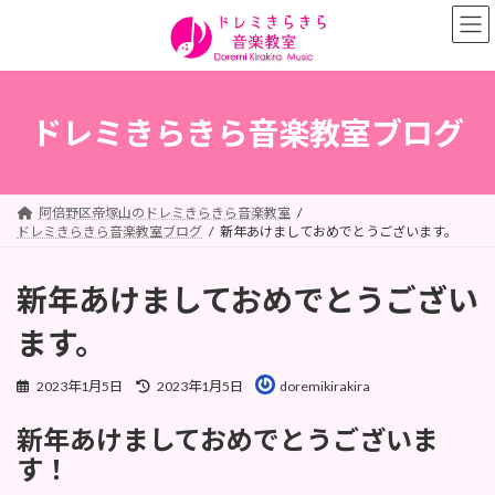
コ
ナ
ン
ビ
テ
ゲ
ン
ー
ツ
シ
へ
ョ
ドレミきらきら音楽教室ブログ
ス
ン
キ
に
ッ
移
プ
動
阿倍野区帝塚山のドレミきらきら音楽教室
ドレミきらきら音楽教室ブログ
新年あけましておめでとうございます。
新年あけましておめでとうござい
ます。
最
2023年1月5日
2023年1月5日
doremikirakira
終
更
新年あけましておめでとうございま
新
日
す！
時