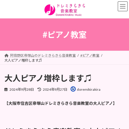
コ
ナ
ン
ビ
テ
ゲ
ン
ー
ツ
シ
へ
ョ
#ピアノ教室
ス
ン
キ
に
ッ
移
プ
動
阿倍野区帝塚山のドレミきらきら音楽教室
#ピアノ教室
大人ピアノ増枠します♫
大人ピアノ増枠します♫
最
2024年9月28日
2024年9月27日
doremikirakira
終
更
【大阪市住吉区帝塚山ドレミきらきら音楽教室の大人ピアノ】
新
日
時
: