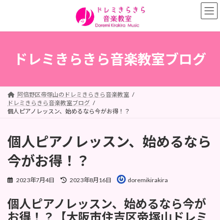
コ
ナ
ン
ビ
テ
ゲ
ン
ー
ツ
シ
へ
ョ
ドレミきらきら音楽教室ブログ
ス
ン
キ
に
ッ
移
プ
動
阿倍野区帝塚山のドレミきらきら音楽教室
ドレミきらきら音楽教室ブログ
個人ピアノレッスン、始めるなら今がお得！？
個人ピアノレッスン、始めるなら
今がお得！？
最
2023年7月4日
2023年8月16日
doremikirakira
終
更
個人ピアノレッスン、始めるなら今が
新
日
お得！？【大阪市住吉区帝塚山ドレミ