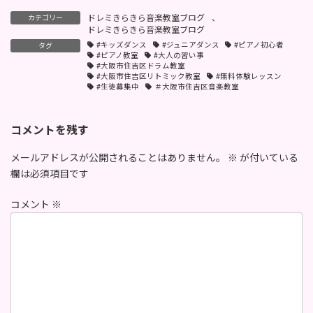
ドレミきらきら音楽教室ブログ
、
カテゴリー
ドレミきらきら音楽教室ブログ
#キッズダンス
#ジュニアダンス
#ピアノ初心者
タグ
#ピアノ教室
#大人の習い事
#大阪市住吉区ドラム教室
#大阪市住吉区リトミック教室
#無料体験レッスン
#生徒募集中
＃大阪市住吉区音楽教室
コメントを残す
メールアドレスが公開されることはありません。
※
が付いている
欄は必須項目です
コメント
※