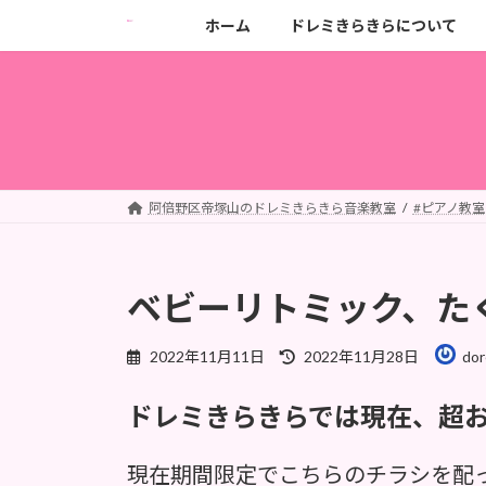
コ
ナ
ホーム
ドレミきらきらについて
ン
ビ
テ
ゲ
ン
ー
ツ
シ
へ
ョ
ス
ン
キ
に
阿倍野区帝塚山のドレミきらきら音楽教室
#ピアノ教室
ッ
移
プ
動
ベビーリトミック、た
最
2022年11月11日
2022年11月28日
dor
終
更
ドレミきらきらでは現在、超
新
日
時
現在期間限定でこちらのチラシを配
: