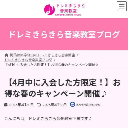
コ
ナ
ン
ビ
テ
ゲ
ン
ー
ツ
シ
へ
ョ
ドレミきらきら音楽教室ブログ
ス
ン
キ
に
ッ
移
プ
動
阿倍野区帝塚山のドレミきらきら音楽教室
ドレミきらきら音楽教室ブログ
【4月中に入会した方限定！】お得な春のキャンペーン開催♪
【4月中に入会した方限定！】お
得な春のキャンペーン開催♪
最
2026年3月30日
2026年3月30日
doremikirakira
終
更
こんにちは ドレミきらきら音楽教室下羅です♪
新
日