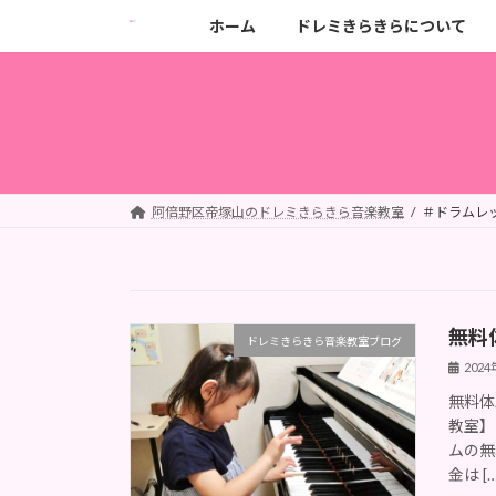
コ
ナ
ホーム
ドレミきらきらについて
ン
ビ
テ
ゲ
ン
ー
ツ
シ
へ
ョ
ス
ン
キ
に
阿倍野区帝塚山のドレミきらきら音楽教室
＃ドラムレ
ッ
移
プ
動
無料
ドレミきらきら音楽教室ブログ
202
無料体
教室】
ムの無
金は […