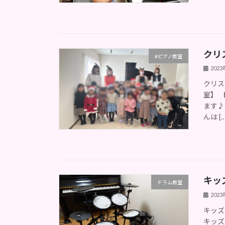
クリ
#ピアノ教室
202
クリス
室】 
ます♪
んは […
キッ
ドラム教室
202
キッズ
キッズ