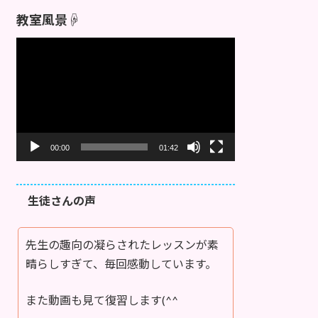
教室風景☟
動
画
プ
レ
ー
ヤ
ー
00:00
01:42
生徒さんの声
先生の趣向の凝らされたレッスンが素
晴らしすぎて、毎回感動しています。
また動画も見て復習します(^^