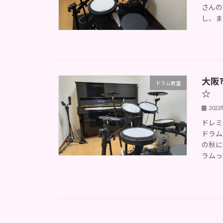
さんの
し、ま
大阪
ドラム教室
☆
202
ドレミ
ドラム
の秋に
ラムって