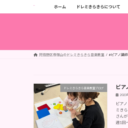
コ
ナ
ホーム
ドレミきらきらについて
ン
ビ
テ
ゲ
ン
ー
ツ
シ
へ
ョ
ス
ン
キ
に
阿倍野区帝塚山のドレミきらきら音楽教室
#ピアノ講師
ッ
移
プ
動
ピア
ドレミきらきら音楽教室ブログ
202
ピアノ
ミきら
さんが
週1回～