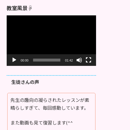
教室風景☟
動
画
プ
レ
ー
ヤ
ー
00:00
01:42
生徒さんの声
先生の趣向の凝らされたレッスンが素
晴らしすぎて、毎回感動しています。
また動画も見て復習します(^^