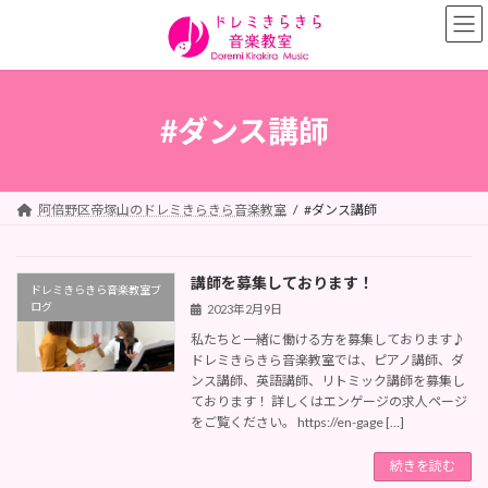
コ
ナ
ン
ビ
テ
ゲ
ン
ー
ツ
シ
へ
ョ
#ダンス講師
ス
ン
キ
に
ッ
移
プ
動
阿倍野区帝塚山のドレミきらきら音楽教室
#ダンス講師
講師を募集しております！
ドレミきらきら音楽教室ブ
ログ
2023年2月9日
私たちと一緒に働ける方を募集しております♪
ドレミきらきら音楽教室では、ピアノ講師、ダ
ンス講師、英語講師、リトミック講師を募集し
ております！ 詳しくはエンゲージの求人ページ
をご覧ください。 https://en-gage […]
続きを読む