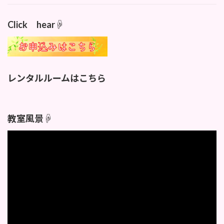
Click hear☟
レンタルルームはこちら
教室風景☟
動
画
プ
レ
ー
ヤ
ー