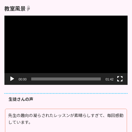
教室風景☟
動
画
プ
レ
ー
ヤ
ー
00:00
01:42
生徒さんの声
先生の趣向の凝らされたレッスンが素晴らしすぎて、毎回感動
しています。