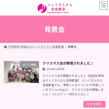
コ
ナ
ン
ビ
テ
ゲ
ン
ー
ツ
シ
へ
ョ
発表会
ス
ン
キ
に
ッ
移
プ
動
阿倍野区帝塚山のドレミきらきら音楽教室
発表会
クリスマス会が開催されました♪
#ピアノ教室
2023年12月9日
クリスマス会が開催されました♪【住吉区帝塚
山ドレミきらきら音楽教室】 ドレミきらきら
音楽教室では、季節ごとのイベントが充実して
います♪ 12/9(土)に、クリスマス会を開催しま
した！ プレピアノ～年中さんは […]
続きを読む